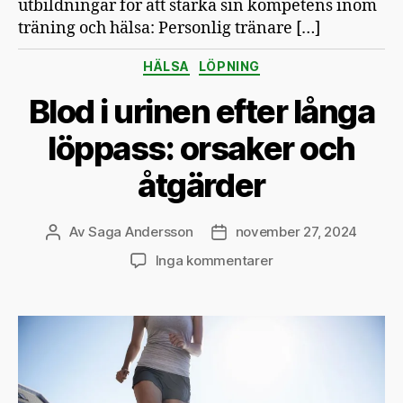
utbildningar för att stärka sin kompetens inom
träning och hälsa: Personlig tränare […]
Kategorier
HÄLSA
LÖPNING
Blod i urinen efter långa
löppass: orsaker och
åtgärder
Av
Saga Andersson
november 27, 2024
Inläggsförfattare
Inläggsdatum
till
Inga kommentarer
Blod
i
urinen
efter
långa
löppass:
orsaker