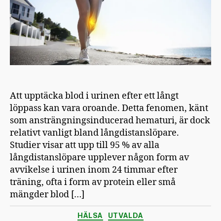
och
åtgärder
Att upptäcka blod i urinen efter ett långt
löppass kan vara oroande. Detta fenomen, känt
som ansträngningsinducerad hematuri, är dock
relativt vanligt bland långdistanslöpare.
Studier visar att upp till 95 % av alla
långdistanslöpare upplever någon form av
avvikelse i urinen inom 24 timmar efter
träning, ofta i form av protein eller små
mängder blod […]
Kategorier
HÄLSA
UTVALDA