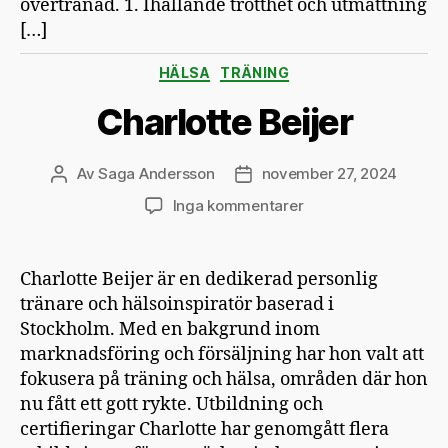
övertränad. 1. Ihållande trötthet och utmattning
[…]
Kategorier
HÄLSA
TRÄNING
Charlotte Beijer
Av
Saga Andersson
november 27, 2024
Inläggsförfattare
Inläggsdatum
till
Inga kommentarer
Charlotte
Beijer
Charlotte Beijer är en dedikerad personlig
tränare och hälsoinspiratör baserad i
Stockholm. Med en bakgrund inom
marknadsföring och försäljning har hon valt att
fokusera på träning och hälsa, områden där hon
nu fått ett gott rykte. Utbildning och
certifieringar Charlotte har genomgått flera