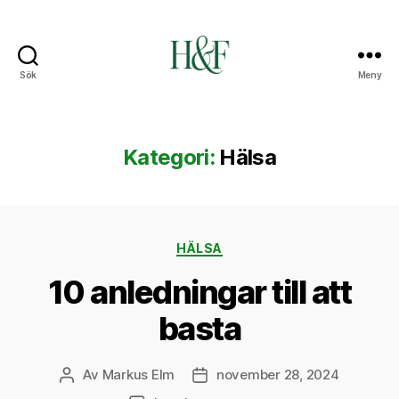
Sök
Meny
Hälsa
&
Fitness
Kategori:
Hälsa
Kategorier
HÄLSA
10 anledningar till att
basta
Av
Markus Elm
november 28, 2024
Inläggsförfattare
Inläggsdatum