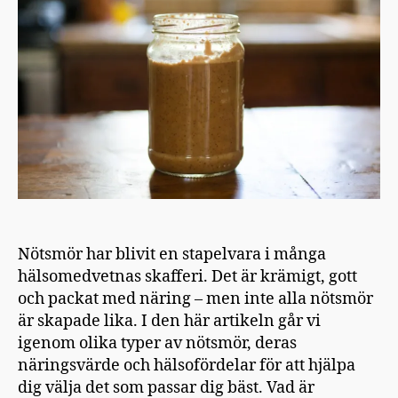
En
guide
till
dina
bästa
val
Nötsmör har blivit en stapelvara i många
hälsomedvetnas skafferi. Det är krämigt, gott
och packat med näring – men inte alla nötsmör
är skapade lika. I den här artikeln går vi
igenom olika typer av nötsmör, deras
näringsvärde och hälsofördelar för att hjälpa
dig välja det som passar dig bäst. Vad är