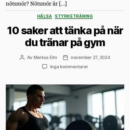
nötsmör? Nötsmör är […]
Kategorier
HÄLSA
STYRKETRÄNING
10 saker att tänka på när
du tränar på gym
Av
Markus Elm
november 27, 2024
Inläggsförfattare
Inläggsdatum
till
Inga kommentarer
10
saker
att
tänka
på
när
du
tränar
på