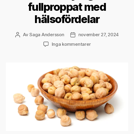
fullproppat med
hälsofördelar
Av
Saga Andersson
november 27, 2024
Inläggsförfattare
Inläggsdatum
till
Inga kommentarer
Kikärtor
–
nyttigt
och
fullproppat
med
hälsofördelar