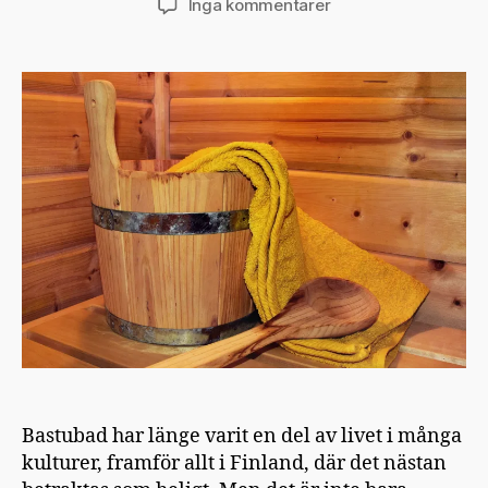
till
Inga kommentarer
10
anledningar
till
att
basta
Bastubad har länge varit en del av livet i många
kulturer, framför allt i Finland, där det nästan