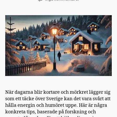
Så
tar
du
dig
igenom
årets
mörkaste
månader
När dagarna blir kortare och mörkret lägger sig
som ett täcke över Sverige kan det vara svårt att
hålla energin och humöret uppe. Här är några
konkreta tips, baserade på forskning och