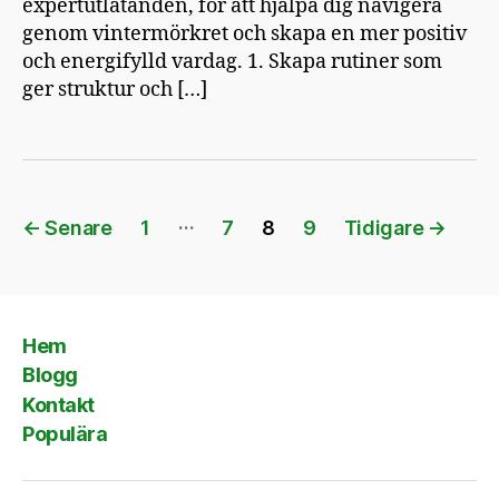
expertutlåtanden, för att hjälpa dig navigera
genom vintermörkret och skapa en mer positiv
och energifylld vardag. 1. Skapa rutiner som
ger struktur och […]
Sidnumrering
…
←
Senare
1
7
8
9
Tidigare
→
för
inlägg
Hem
Blogg
Kontakt
Populära