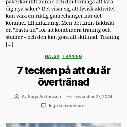
påverkar ditt minne och din förmåga att lära
dig nya saker? Det visar sig att fysisk aktivitet
kan vara en riktig gamechanger när det
kommer till inlärning. Men det finns faktiskt
en ”bästa tid” för att kombinera träning och
studier – och den kan göra all skillnad. Träning
[…]
Kategorier
HÄLSA
TRÄNING
7 tecken på att du är
övertränad
Av
Saga Andersson
november 27, 2024
Inläggsförfattare
Inläggsdatum
till
Inga kommentarer
7
tecken
på