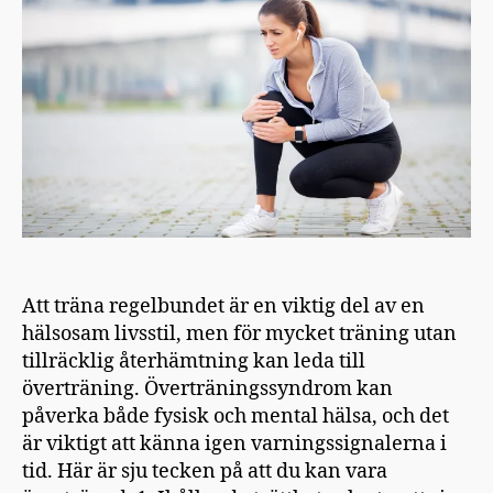
att
du
är
övertränad
Att träna regelbundet är en viktig del av en
hälsosam livsstil, men för mycket träning utan
tillräcklig återhämtning kan leda till
överträning. Överträningssyndrom kan
påverka både fysisk och mental hälsa, och det
är viktigt att känna igen varningssignalerna i
tid. Här är sju tecken på att du kan vara