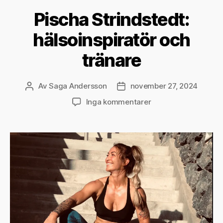
Pischa Strindstedt:
hälsoinspiratör och
tränare
Av
Saga Andersson
november 27, 2024
Inläggsförfattare
Inläggsdatum
till
Inga kommentarer
Pischa
Strindstedt:
hälsoinspiratör
och
tränare