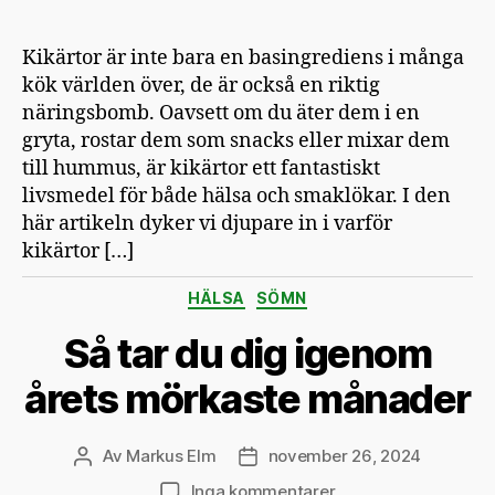
Kikärtor är inte bara en basingrediens i många
kök världen över, de är också en riktig
näringsbomb. Oavsett om du äter dem i en
gryta, rostar dem som snacks eller mixar dem
till hummus, är kikärtor ett fantastiskt
livsmedel för både hälsa och smaklökar. I den
här artikeln dyker vi djupare in i varför
kikärtor […]
Kategorier
HÄLSA
SÖMN
Så tar du dig igenom
årets mörkaste månader
Av
Markus Elm
november 26, 2024
Inläggsförfattare
Inläggsdatum
till
Inga kommentarer