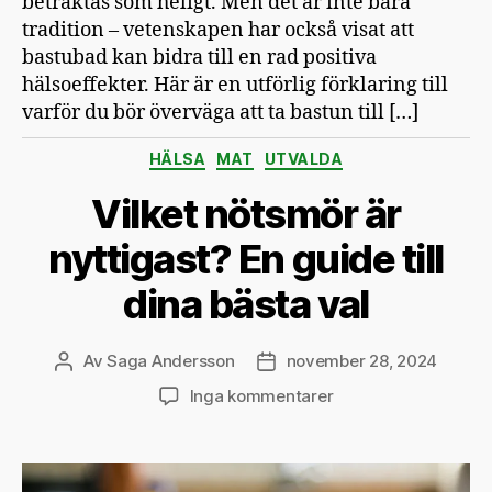
betraktas som heligt. Men det är inte bara
tradition – vetenskapen har också visat att
bastubad kan bidra till en rad positiva
hälsoeffekter. Här är en utförlig förklaring till
varför du bör överväga att ta bastun till […]
Kategorier
HÄLSA
MAT
UTVALDA
Vilket nötsmör är
nyttigast? En guide till
dina bästa val
Av
Saga Andersson
november 28, 2024
Inläggsförfattare
Inläggsdatum
till
Inga kommentarer
Vilket
nötsmör
är
nyttigast?