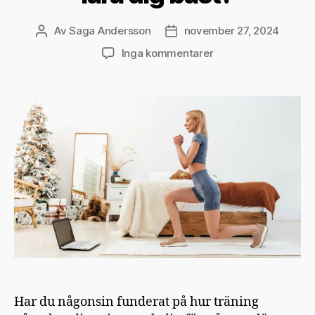
Av
Saga Andersson
november 27, 2024
Inläggsförfattare
Inläggsdatum
till
Inga kommentarer
När
ska
du
träna
för
att
lära
dig
bäst?
Har du någonsin funderat på hur träning